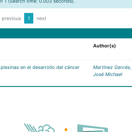
of 1 (Search time: 0.003 seconds).
previous
1
next
Author(s)
plexinas en el desarrollo del cáncer
Martínez Garcés,
José Michael