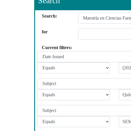
Search
Search:
for
Current filters: