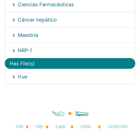
Ciencias Farmacéuticas
1
Cáncer hepático
1
Maestría
1
NRP-1
1
Has File(s)
true
1
CSH
CBS
CyAD
CEUX
COSECOM