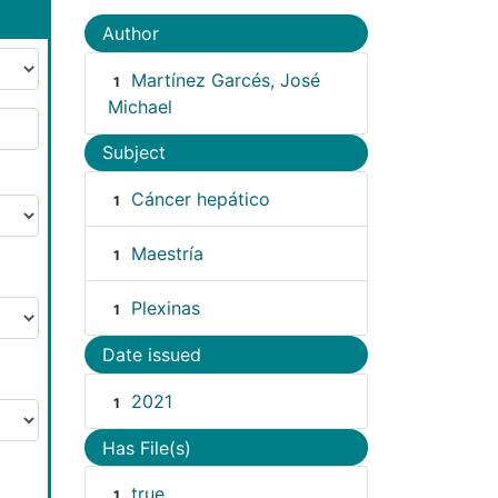
Author
Martínez Garcés, José
1
Michael
Subject
Cáncer hepático
1
Maestría
1
Plexinas
1
Date issued
2021
1
Has File(s)
true
1