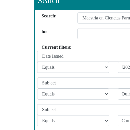
Search
Search:
for
Current filters: