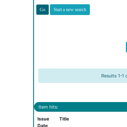
Start a new search
Results 1-1 
Item hits:
Issue
Title
Date