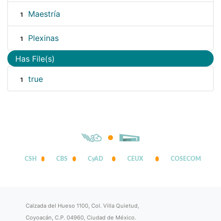
Maestría
1
Plexinas
1
Has File(s)
true
1
CSH
CBS
CyAD
CEUX
COSECOM
Calzada del Hueso 1100, Col. Villa Quietud,
Coyoacán, C.P. 04960, Ciudad de México.