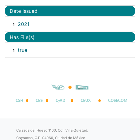
Date issued
2021
1
Has File(s)
true
1
CSH
CBS
CyAD
CEUX
COSECOM
Calzada del Hueso 1100, Col. Villa Quietud,
Coyoacán, C.P. 04960, Ciudad de México.