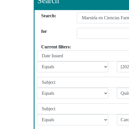
Search
Search:
for
Current filters: