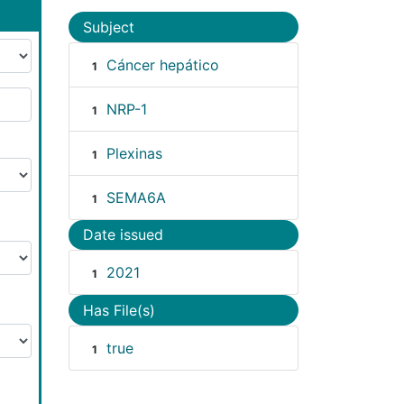
Subject
Cáncer hepático
1
NRP-1
1
Plexinas
1
SEMA6A
1
Date issued
2021
1
Has File(s)
true
1