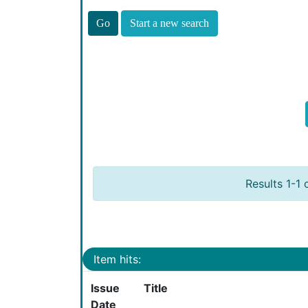
Start a new search
Results 1-1 
Item hits:
Issue
Title
Date