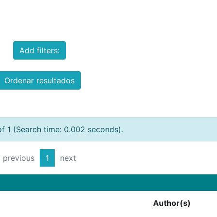
Add filters:
Ordenar resultados
of 1 (Search time: 0.002 seconds).
previous
1
next
Author(s)