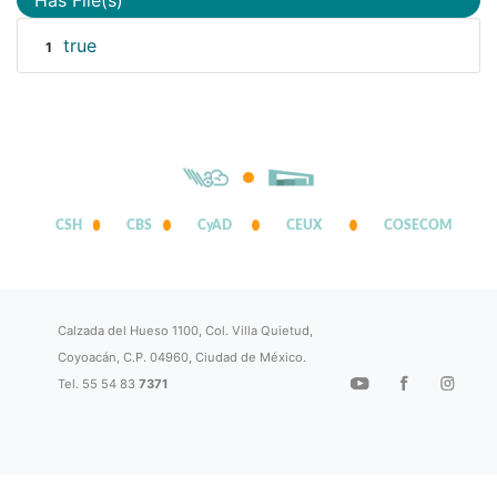
true
1
CSH
CBS
CyAD
CEUX
COSECOM
Calzada del Hueso 1100, Col. Villa Quietud,
Coyoacán, C.P. 04960, Ciudad de México.
Tel. 55 54 83
7371