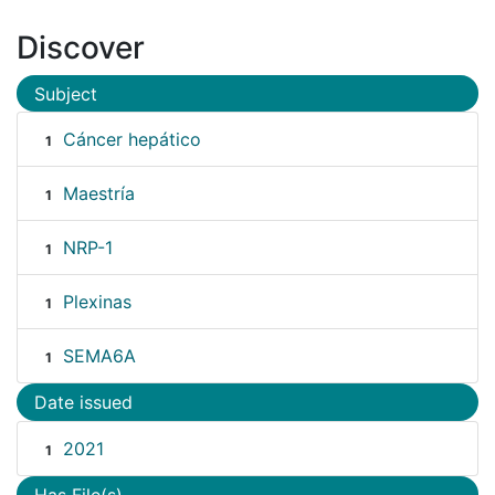
Discover
Subject
Cáncer hepático
1
Maestría
1
NRP-1
1
Plexinas
1
SEMA6A
1
Date issued
2021
1
Has File(s)