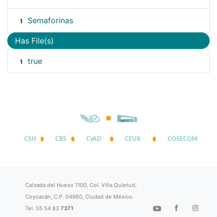
Semaforinas
1
Has File(s)
true
1
CSH
CBS
CyAD
CEUX
COSECOM
Calzada del Hueso 1100, Col. Villa Quietud,
Coyoacán, C.P. 04960, Ciudad de México.
Tel. 55 54 83
7371