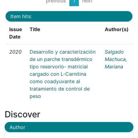
previous
1
next
Item hits:
Issue
Title
Author(s)
Date
2020
Desarrollo y caracterización
Salgado
de un parche transdérmico
Machuca,
tipo reservorio- matricial
Mariana
cargado con L-Carnitina
como coadyuvante al
tratamiento de control de
peso
Discover
Author