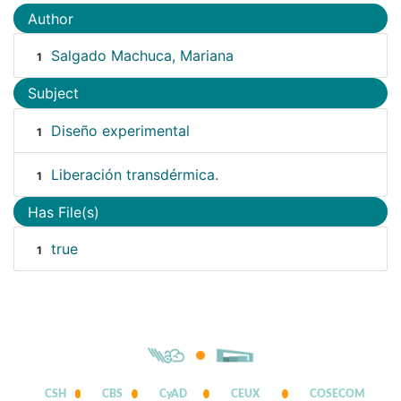
Author
Salgado Machuca, Mariana
1
Subject
Diseño experimental
1
Liberación transdérmica.
1
Has File(s)
true
1
CSH
CBS
CyAD
CEUX
COSECOM