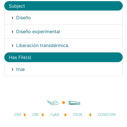
Subject
Diseño
1
Diseño experimental
1
Liberación transdérmica.
1
Has File(s)
true
1
CSH
CBS
CyAD
CEUX
COSECOM