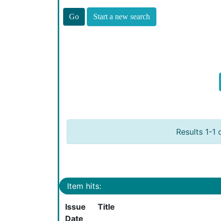
Start a new search
Results 1-1 
Item hits:
Issue
Title
Date