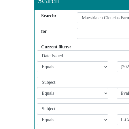
Search
Search:
for
Current filters: