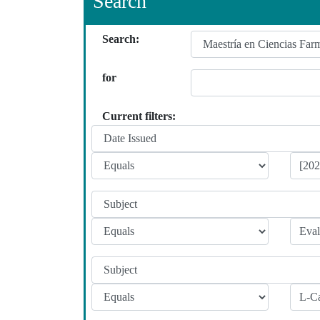
Search
Search:
for
Current filters: