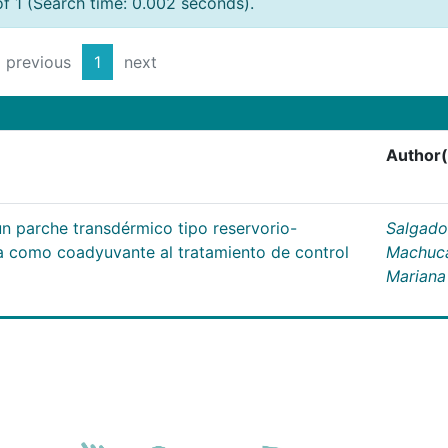
of 1 (Search time: 0.002 seconds).
previous
1
next
Author(
un parche transdérmico tipo reservorio-
Salgado
na como coadyuvante al tratamiento de control
Machuc
Mariana