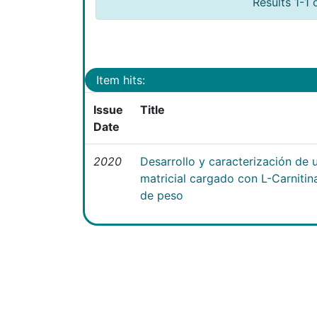
Results 1-1 
Item hits:
Issue
Title
Date
2020
Desarrollo y caracterización de 
matricial cargado con L-Carniti
de peso