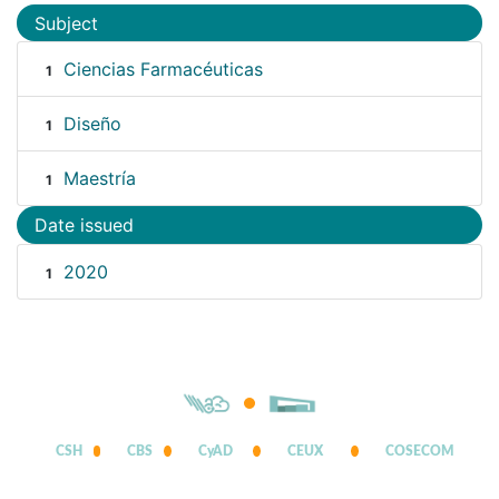
Subject
Ciencias Farmacéuticas
1
Diseño
1
Maestría
1
Date issued
2020
1
CSH
CBS
CyAD
CEUX
COSECOM