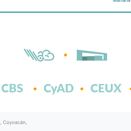
CBS
CyAD
CEUX
d, Coyoacán,