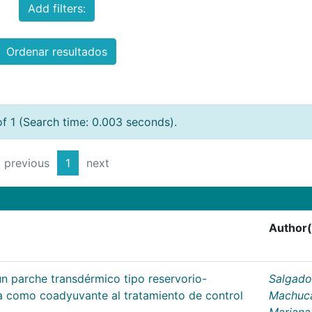
Add filters:
Ordenar resultados
of 1 (Search time: 0.003 seconds).
previous
1
next
Author(
un parche transdérmico tipo reservorio-
Salgado
na como coadyuvante al tratamiento de control
Machuc
Mariana