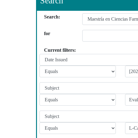
Search
Search:
for
Current filters: