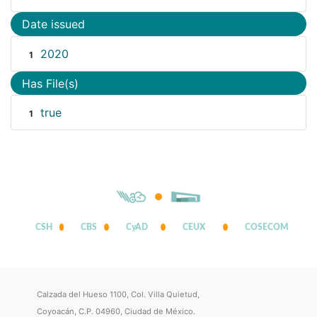
Date issued
2020
1
Has File(s)
true
1
CSH
CBS
CyAD
CEUX
COSECOM
Calzada del Hueso 1100, Col. Villa Quietud,
Coyoacán, C.P. 04960, Ciudad de México.