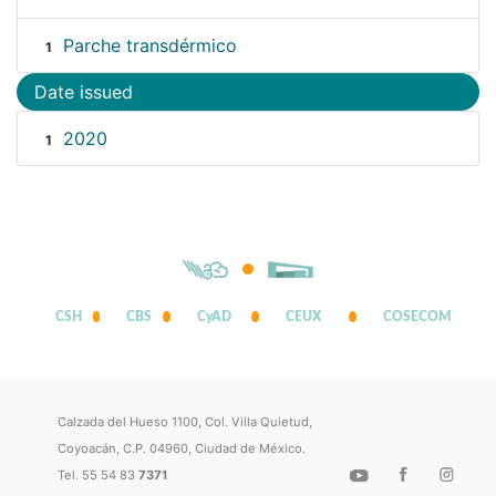
Parche transdérmico
1
Date issued
2020
1
CSH
CBS
CyAD
CEUX
COSECOM
Calzada del Hueso 1100, Col. Villa Quietud,
Coyoacán, C.P. 04960, Ciudad de México.
Tel. 55 54 83
7371