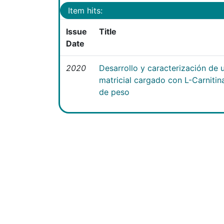
Item hits:
Issue
Title
Date
2020
Desarrollo y caracterización de 
matricial cargado con L-Carniti
de peso