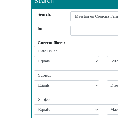
Search
Search:
for
Current filters: