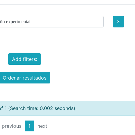
Add filters:
Ordenar resultados
of 1 (Search time: 0.002 seconds).
previous
1
next