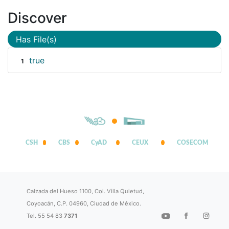
Discover
Has File(s)
true
1
CSH
CBS
CyAD
CEUX
COSECOM
Calzada del Hueso 1100, Col. Villa Quietud,
Coyoacán, C.P. 04960, Ciudad de México.
Tel. 55 54 83
7371