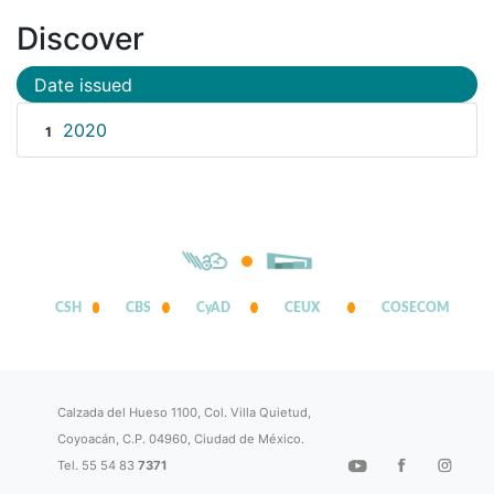
Discover
Date issued
2020
1
CSH
CBS
CyAD
CEUX
COSECOM
Calzada del Hueso 1100, Col. Villa Quietud,
Coyoacán, C.P. 04960, Ciudad de México.
Tel. 55 54 83
7371