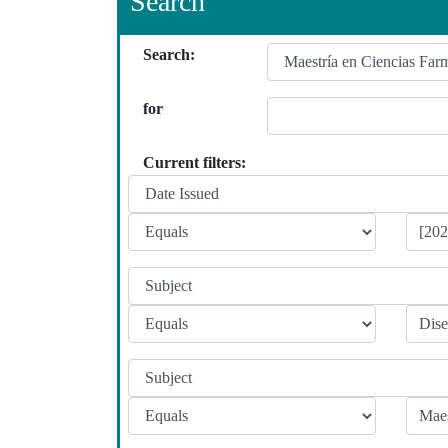
Search
Search:
for
Current filters: