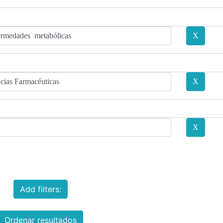
Add filters:
Ordenar resultados