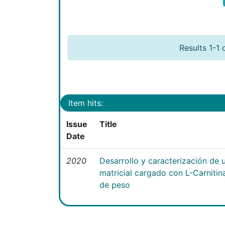
Results 1-1 
Item hits:
Issue
Title
Date
2020
Desarrollo y caracterización de 
matricial cargado con L-Carniti
de peso