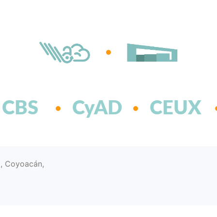
CBS
CyAD
CEUX
d, Coyoacán,