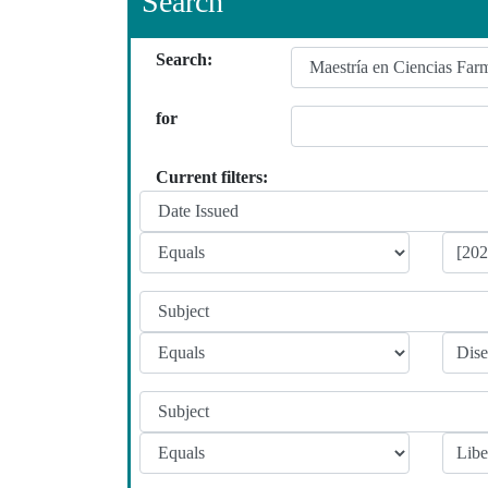
Search
Search:
for
Current filters: