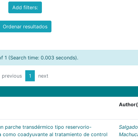
Add filters:
Ordenar resultados
of 1 (Search time: 0.003 seconds).
previous
1
next
Author(
un parche transdérmico tipo reservorio-
Salgado
na como coadyuvante al tratamiento de control
Machuc