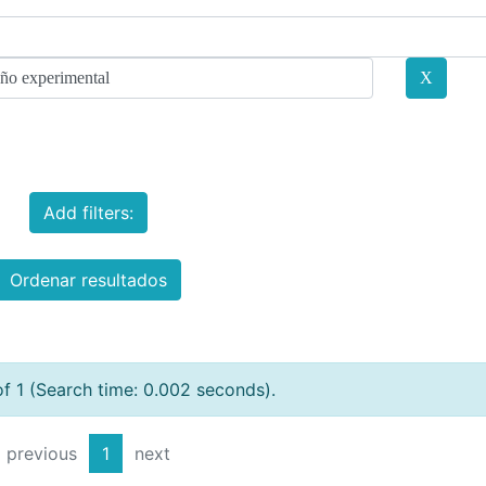
Add filters:
Ordenar resultados
of 1 (Search time: 0.002 seconds).
previous
1
next