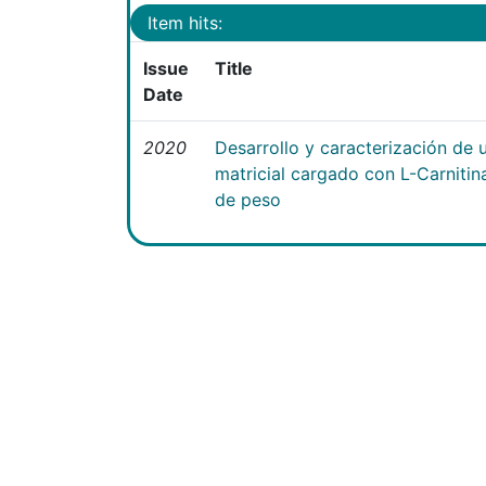
Item hits:
Issue
Title
Date
2020
Desarrollo y caracterización de 
matricial cargado con L-Carniti
de peso