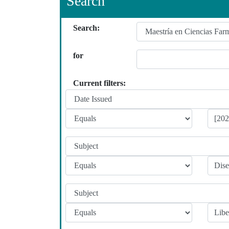
Search
Search:
for
Current filters: