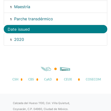
Maestría
1
Parche transdérmico
1
Date issued
2020
1
CSH
CBS
CyAD
CEUX
COSECOM
Calzada del Hueso 1100, Col. Villa Quietud,
Coyoacán, C.P. 04960, Ciudad de México.