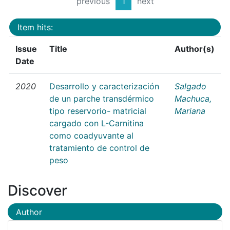
previous
1
next
Item hits:
Issue
Title
Author(s)
Date
2020
Desarrollo y caracterización
Salgado
de un parche transdérmico
Machuca,
tipo reservorio- matricial
Mariana
cargado con L-Carnitina
como coadyuvante al
tratamiento de control de
peso
Discover
Author