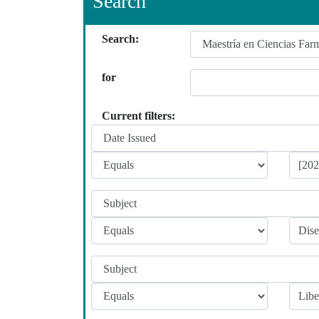
Search
Search:
for
Current filters: