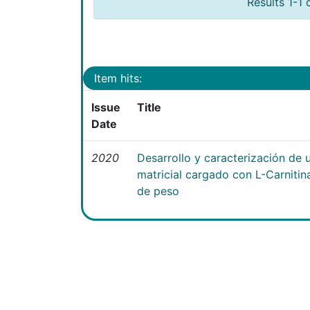
Results 1-1 
Item hits:
Issue
Title
Date
2020
Desarrollo y caracterización de 
matricial cargado con L-Carniti
de peso