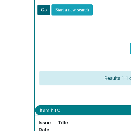
Start a new search
Results 1-1 
Item hits:
Issue
Title
Date