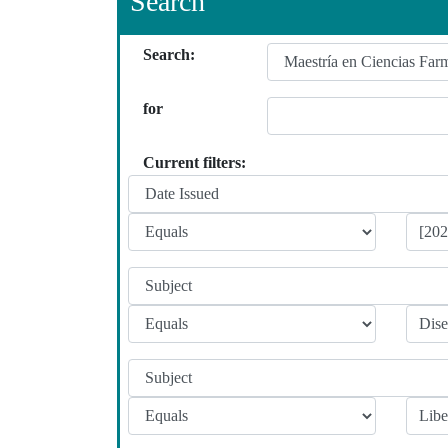
Search
Search:
for
Current filters: