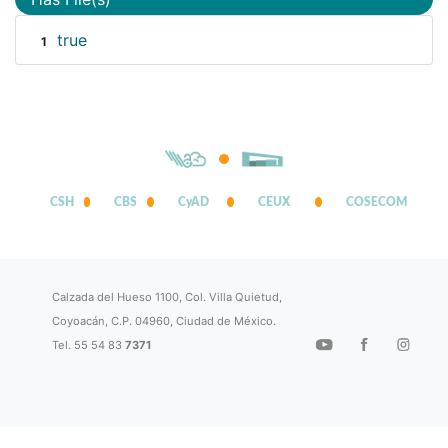
true
1
CSH
CBS
CyAD
CEUX
COSECOM
Calzada del Hueso 1100, Col. Villa Quietud,
Coyoacán, C.P. 04960, Ciudad de México.
Tel. 55 54 83
7371