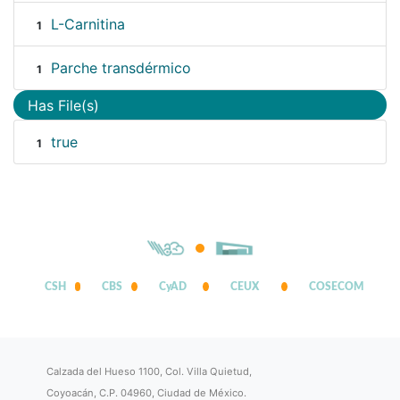
L-Carnitina
1
Parche transdérmico
1
Has File(s)
true
1
CSH
CBS
CyAD
CEUX
COSECOM
Calzada del Hueso 1100, Col. Villa Quietud,
Coyoacán, C.P. 04960, Ciudad de México.