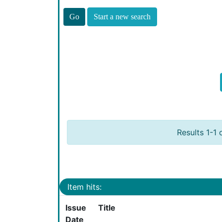
Start a new search
Results 1-1 
Item hits:
Issue
Title
Date