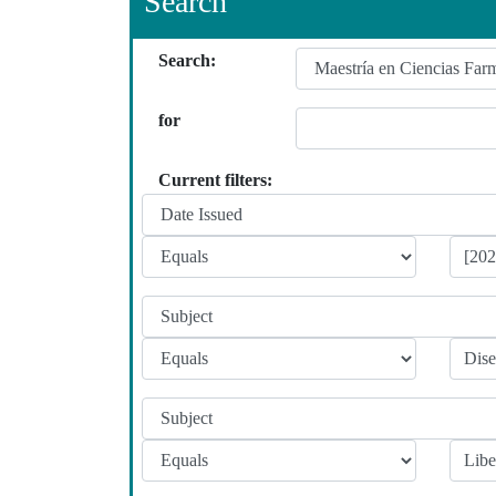
Search
Search:
for
Current filters: