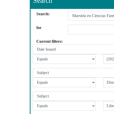
Search
Search:
for
Current filters: