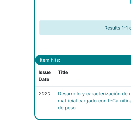
Results 1-1 
Item hits:
Issue
Title
Date
2020
Desarrollo y caracterización de 
matricial cargado con L-Carniti
de peso