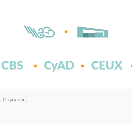
CBS
CyAD
CEUX
d, Coyoacán,