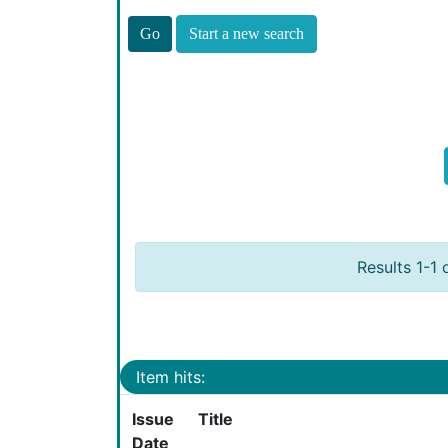
Start a new search
Results 1-1 
Item hits:
Issue
Title
Date