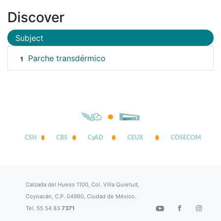
Discover
Subject
Parche transdérmico
1
CSH
CBS
CyAD
CEUX
COSECOM
Calzada del Hueso 1100, Col. Villa Quietud,
Coyoacán, C.P. 04960, Ciudad de México.
Tel. 55 54 83
7371