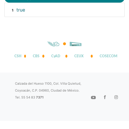
true
1
CSH
CBS
CyAD
CEUX
COSECOM
Calzada del Hueso 1100, Col. Villa Quietud,
Coyoacán, C.P. 04960, Ciudad de México.
Tel. 55 54 83
7371