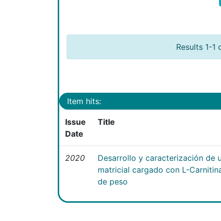
Results 1-1 
Item hits:
Issue
Title
Date
2020
Desarrollo y caracterización de 
matricial cargado con L-Carniti
de peso