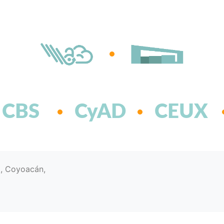
CBS
CyAD
CEUX
d, Coyoacán,