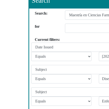
Search
Search:
for
Current filters: