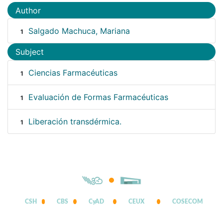
Author
Salgado Machuca, Mariana
1
Subject
Ciencias Farmacéuticas
1
Evaluación de Formas Farmacéuticas
1
Liberación transdérmica.
1
CSH
CBS
CyAD
CEUX
COSECOM