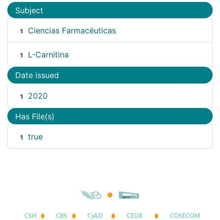
Subject
Ciencias Farmacéuticas
1
L-Carnitina
1
Date issued
2020
1
Has File(s)
true
1
CSH
CBS
CyAD
CEUX
COSECOM