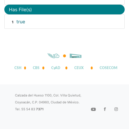
Has File(s)
true
1
CSH
CBS
CyAD
CEUX
COSECOM
Calzada del Hueso 1100, Col. Villa Quietud,
Coyoacán, C.P. 04960, Ciudad de México.
Tel. 55 54 83
7371