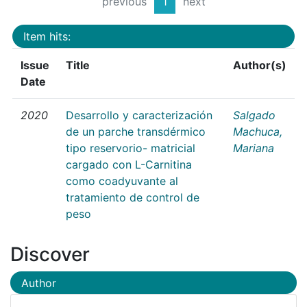
previous
1
next
Item hits:
Issue
Title
Author(s)
Date
2020
Desarrollo y caracterización
Salgado
de un parche transdérmico
Machuca,
tipo reservorio- matricial
Mariana
cargado con L-Carnitina
como coadyuvante al
tratamiento de control de
peso
Discover
Author