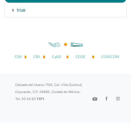
true
1
CSH
CBS
CyAD
CEUX
COSECOM
Calzada del Hueso 1100, Col. Villa Quietud,
Coyoacán, C.P. 04960, Ciudad de México.
Tel. 55 54 83
7371