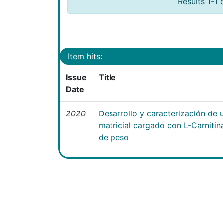
Results 1-1 
Item hits:
Issue
Title
Date
2020
Desarrollo y caracterización de 
matricial cargado con L-Carniti
de peso