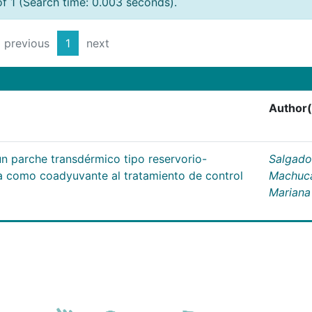
of 1 (Search time: 0.003 seconds).
previous
1
next
Author(
un parche transdérmico tipo reservorio-
Salgado
na como coadyuvante al tratamiento de control
Machuc
Mariana