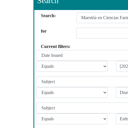
Search
Search:
for
Current filters: