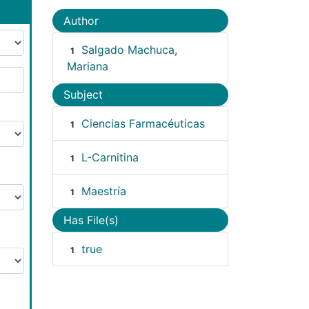
Author
Salgado Machuca,
1
Mariana
Subject
Ciencias Farmacéuticas
1
L-Carnitina
1
Maestría
1
Has File(s)
true
1