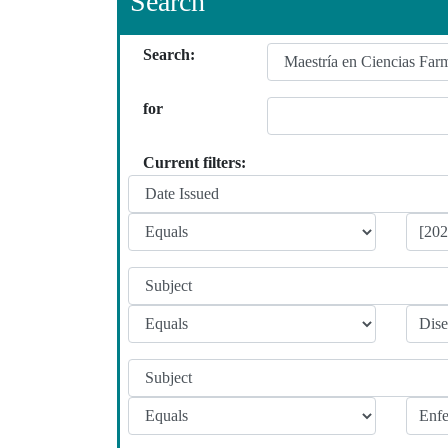
Search
Search:
for
Current filters: