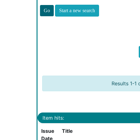
Start a new search
Results 1-1 
Item hits:
Issue
Title
Date