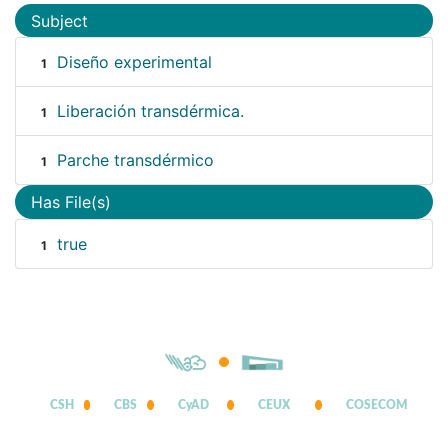
Subject
Diseño experimental
1
Liberación transdérmica.
1
Parche transdérmico
1
Has File(s)
true
1
CSH
CBS
CyAD
CEUX
COSECOM