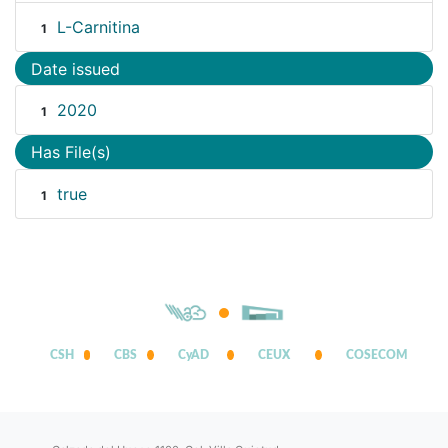
L-Carnitina
1
Date issued
2020
1
Has File(s)
true
1
CSH
CBS
CyAD
CEUX
COSECOM