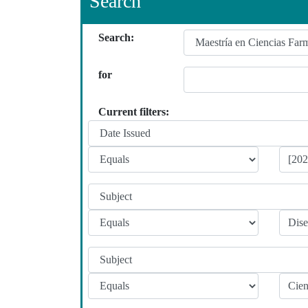
Search
Search:
for
Current filters: