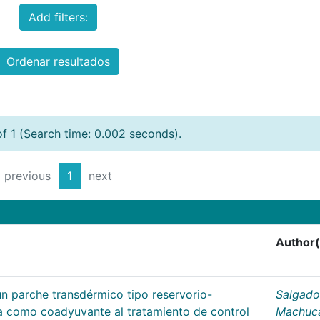
Add filters:
Ordenar resultados
of 1 (Search time: 0.002 seconds).
previous
1
next
Author(
un parche transdérmico tipo reservorio-
Salgado
na como coadyuvante al tratamiento de control
Machuc