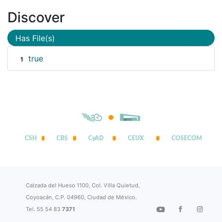
Discover
Has File(s)
true
1
CSH
CBS
CyAD
CEUX
COSECOM
Calzada del Hueso 1100, Col. Villa Quietud,
Coyoacán, C.P. 04960, Ciudad de México.
Tel. 55 54 83
7371