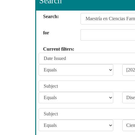
Search
Search:
for
Current filters: