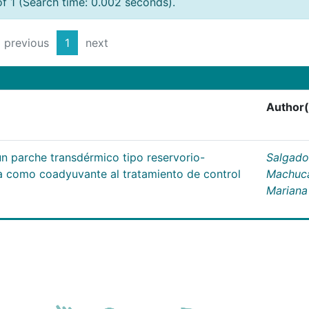
of 1 (Search time: 0.002 seconds).
previous
1
next
Author(
un parche transdérmico tipo reservorio-
Salgado
na como coadyuvante al tratamiento de control
Machuc
Mariana