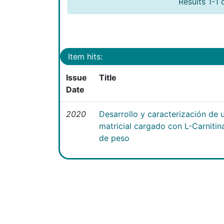
Results 1-1 
Item hits:
Issue
Title
Date
2020
Desarrollo y caracterización de 
matricial cargado con L-Carniti
de peso