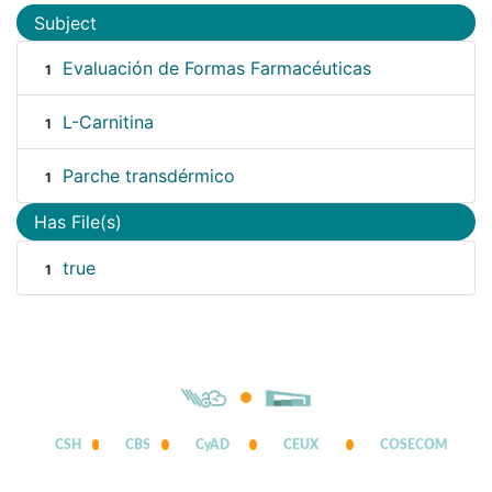
Subject
Evaluación de Formas Farmacéuticas
1
L-Carnitina
1
Parche transdérmico
1
Has File(s)
true
1
CSH
CBS
CyAD
CEUX
COSECOM