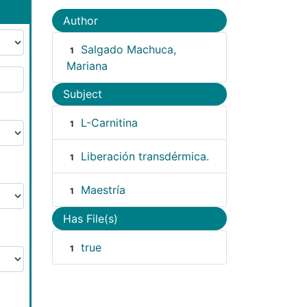
Author
Salgado Machuca,
1
Mariana
Subject
L-Carnitina
1
Liberación transdérmica.
1
Maestría
1
Has File(s)
true
1