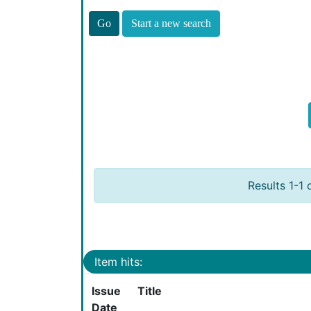
Start a new search
Results 1-1 
Item hits:
Issue
Title
Date