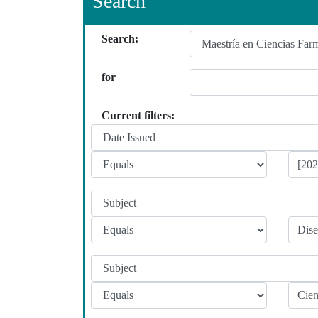
Search
Search:
for
Current filters: