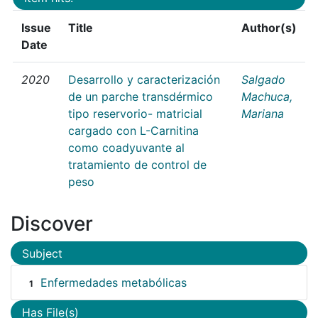
Issue
Title
Author(s)
Date
2020
Desarrollo y caracterización
Salgado
de un parche transdérmico
Machuca,
tipo reservorio- matricial
Mariana
cargado con L-Carnitina
como coadyuvante al
tratamiento de control de
peso
Discover
Subject
Enfermedades metabólicas
1
Has File(s)