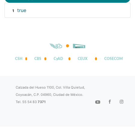
true
1
CSH
CBS
CyAD
CEUX
COSECOM
Calzada del Hueso 1100, Col. Villa Quietud,
Coyoacán, C.P. 04960, Ciudad de México.
Tel. 55 54 83
7371